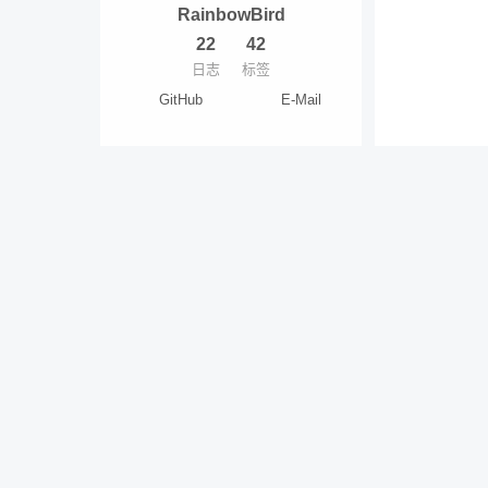
RainbowBird
22
42
日志
标签
GitHub
E-Mail