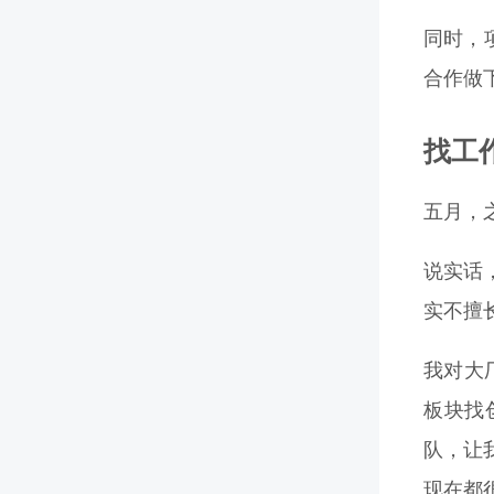
同时，项
合作做
找工
五月，
说实话
实不擅长
我对大
板块找
队，让
现在都