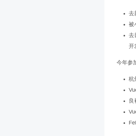
去
被
去
开
今年参
杭
Vu
良
Vu
Fe