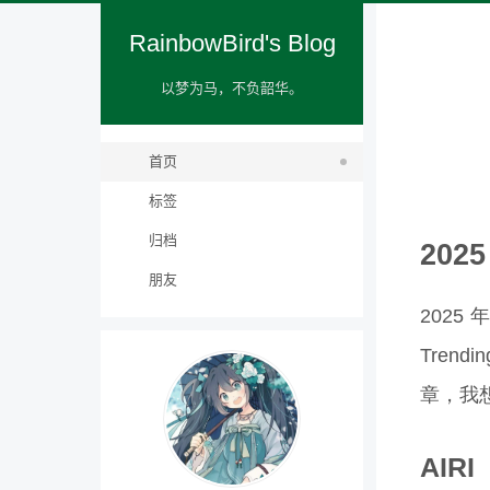
RainbowBird's Blog
以梦为马，不负韶华。
首页
标签
归档
202
朋友
202
Tre
章，我
AIRI