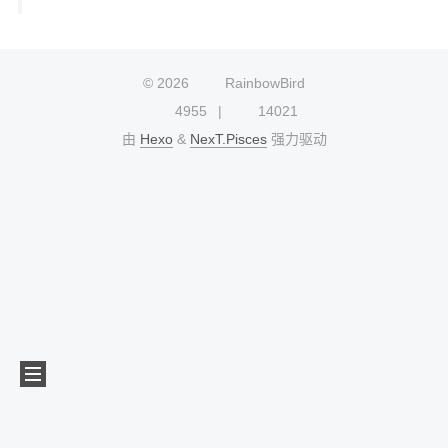
©
2026
RainbowBird
4955
14021
由
Hexo
&
NexT.Pisces
强力驱动